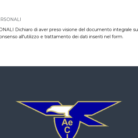
ERSONALI
chiaro di aver preso visione del documento integrale sulla
nsenso all'utilizzo e trattamento dei dati inseriti nel form.