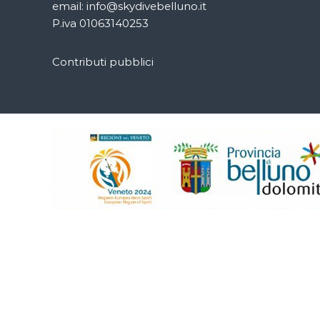
email: info@skydivebelluno.it
P.iva 01063140253
Contributi pubblici